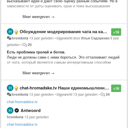
высказывают идеи и дают свою оценку разным событиям. Но в
зависимости от даты оценивать одни и теже высказывания
можно по-разному.
Meer weergeven →
Идея из чата.
Обсуждение модерирования чата на канале youtube.
+18
hrombeta
13 jaar geleden
•
bijgewerkt door
Илья Сидоренко
9 jaar
geleden
•
20
Есть проблема тролей и ботов.
Люди не должны сами с ними бороться. Это отталкивает людей
от чата, который является самым интерактивным способом
взаимодействия и реакции на происходящее в эфире. Кроме
того иммено его состояниеоказывает значительное влияние на
Meer weergeven →
лояльность существующих зрителей и на превлечение новых.
chat-hromadske.tv Наши единомышленники. Рекомендую!
Троли и боты пытаются "розсеять толпу".
+18
Розсеим их первыми!
hrombeta
13 jaar geleden
•
bijgewerkt
13 jaar geleden
•
34
chat-hromadske.tv
Со своей стороны пердлагаю организацию площадки, которая на
основе IT сообщества объединит волонтёров готовых
Antwoord
самоорганизоваться и оказать посильную
hrombeta
13 jaar geleden
помощь(
hromadsketvbeta.userecho.com
). Начиная от нарезки
дневных эфиров на отдельные ролики до разноплановой IT
chat-hromadske.tv