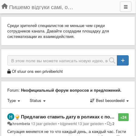
Пишемо відгуки самі, обговорюємо інші ідеї та пропозиції до Громадського Телебачення
Среди зрителей специалистов не меньше чем среди
сотрудников канала. Давайте создадим площадку для
систематизации их взаимодействия.
Of stuur ons een privébericht
Forum:
Неофициальный форум вопросов и предложений.
Type
Status
Best beoordeeld
Предлагаю ставить дату в роликах с пометкой "повтор"
+24
hrombeta
13 jaar geleden
•
bijgewerkt
13 jaar geleden
•
2
Ситуация меняется не то что каждый день, а каждый час. Гости