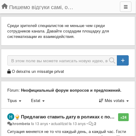
Пишемо відгуки самі, обговорюємо інші ідеї та пропозиції до Громадського Телебачення
Среди зрителей специалистов не меньше чем среди
сотрудников канала. Давайте создадим площадку для
систематизации их взаимодействия.
O deixa'ns un missatge privat
Fòrum:
Неофициальный форум вопросов и предложений.
Tipus
Estat
Més votats
Предлагаю ставить дату в роликах с пометкой "повтор"
+24
hrombeta
fa 13 anys
•
actualitzat
fa 13 anys
•
2
Ситуация меняется не то что каждый день, а каждый час. Гости