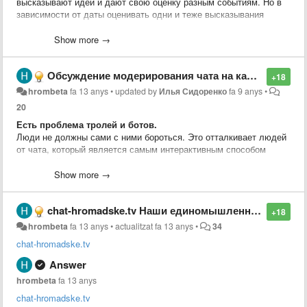
высказывают идеи и дают свою оценку разным событиям. Но в
зависимости от даты оценивать одни и теже высказывания
можно по-разному.
Show more →
Идея из чата.
Обсуждение модерирования чата на канале youtube.
+18
hrombeta
fa 13 anys
•
updated by
Илья Сидоренко
fa 9 anys
•
20
Есть проблема тролей и ботов.
Люди не должны сами с ними бороться. Это отталкивает людей
от чата, который является самым интерактивным способом
взаимодействия и реакции на происходящее в эфире. Кроме
того иммено его состояниеоказывает значительное влияние на
Show more →
лояльность существующих зрителей и на превлечение новых.
chat-hromadske.tv Наши единомышленники. Рекомендую!
Троли и боты пытаются "розсеять толпу".
+18
Розсеим их первыми!
hrombeta
fa 13 anys
•
actualitzat
fa 13 anys
•
34
chat-hromadske.tv
Со своей стороны пердлагаю организацию площадки, которая на
основе IT сообщества объединит волонтёров готовых
Answer
самоорганизоваться и оказать посильную
hrombeta
fa 13 anys
помощь(
hromadsketvbeta.userecho.com
). Начиная от нарезки
дневных эфиров на отдельные ролики до разноплановой IT
chat-hromadske.tv