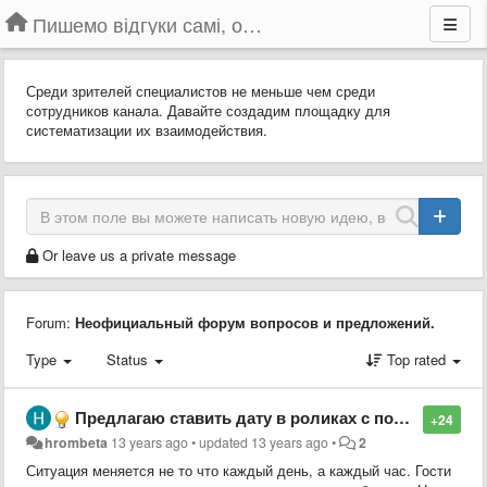
Пишемо відгуки самі, обговорюємо інші ідеї та пропозиції до Громадського Телебачення
Среди зрителей специалистов не меньше чем среди
сотрудников канала. Давайте создадим площадку для
систематизации их взаимодействия.
Or leave us a private message
Forum:
Неофициальный форум вопросов и предложений.
Type
Status
Top rated
Предлагаю ставить дату в роликах с пометкой "повтор"
+24
hrombeta
13 years ago
•
updated
13 years ago
•
2
Ситуация меняется не то что каждый день, а каждый час. Гости