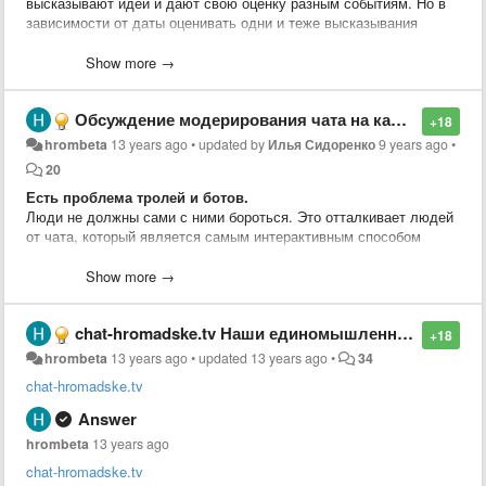
высказывают идеи и дают свою оценку разным событиям. Но в
зависимости от даты оценивать одни и теже высказывания
можно по-разному.
Show more →
Идея из чата.
Обсуждение модерирования чата на канале youtube.
+18
hrombeta
13 years ago
•
updated by
Илья Сидоренко
9 years ago
•
20
Есть проблема тролей и ботов.
Люди не должны сами с ними бороться. Это отталкивает людей
от чата, который является самым интерактивным способом
взаимодействия и реакции на происходящее в эфире. Кроме
того иммено его состояниеоказывает значительное влияние на
Show more →
лояльность существующих зрителей и на превлечение новых.
chat-hromadske.tv Наши единомышленники. Рекомендую!
Троли и боты пытаются "розсеять толпу".
+18
Розсеим их первыми!
hrombeta
13 years ago
•
updated
13 years ago
•
34
chat-hromadske.tv
Со своей стороны пердлагаю организацию площадки, которая на
основе IT сообщества объединит волонтёров готовых
Answer
самоорганизоваться и оказать посильную
hrombeta
13 years ago
помощь(
hromadsketvbeta.userecho.com
). Начиная от нарезки
дневных эфиров на отдельные ролики до разноплановой IT
chat-hromadske.tv