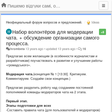
Пишемо відгуки самі, обговорюємо інші ідеї та пропозиції до Громадського Телебачення
Неофициальный форум вопросов и предложений.
Ideas
Набор волонтёров для модерации
+8
чата. + обсуждение организации самого
процесса.
hrombeta
13 years ago
•
updated
13 years ago
•
16
Предлагаю всем желающим (в особенности журналистам и
разработчикам) поучаствовать в развитии и улучшении работы
«громадського».
Модерация чата.
(концепция № 1 [13:30]. Критикуем.
Комментируем. Создаём свои концепции.)
Предлагаю разделить роботу над созданием постоянной
пополняемой команды модераторов чата на 2 этапа.
Первый этап.
Этапы подготовки для всех
-Составить правила чата (для пользователей и модераторов)