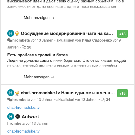
высказывают идеи и дают свою оценку разным событиям. Но в
зависимости от даты оценивать одни и теже высказывания
можно по-разному.
Mehr anzeigen →
Идея из чата.
Обсуждение модерирования чата на канале youtube.
+18
hrombeta
vor 13 Jahren
•
aktualisiert von
Илья Сидоренко
vor 9
Jahren
•
20
Есть проблема тролей и ботов.
Люди не должны сами с ними бороться. Это отталкивает людей
от чата, который является самым интерактивным способом
взаимодействия и реакции на происходящее в эфире. Кроме
того иммено его состояниеоказывает значительное влияние на
Mehr anzeigen →
лояльность существующих зрителей и на превлечение новых.
chat-hromadske.tv Наши единомышленники. Рекомендую!
Троли и боты пытаются "розсеять толпу".
+18
Розсеим их первыми!
hrombeta
vor 13 Jahren
•
aktualisiert
vor 13 Jahren
•
34
chat-hromadske.tv
Со своей стороны пердлагаю организацию площадки, которая на
основе IT сообщества объединит волонтёров готовых
Antwort
самоорганизоваться и оказать посильную
hrombeta
vor 13 Jahren
помощь(
hromadsketvbeta.userecho.com
). Начиная от нарезки
дневных эфиров на отдельные ролики до разноплановой IT
chat-hromadske.tv