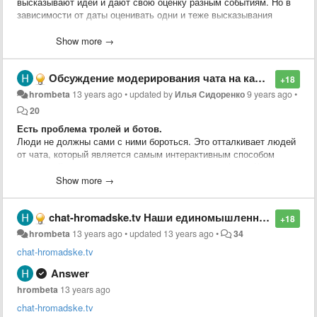
высказывают идеи и дают свою оценку разным событиям. Но в
зависимости от даты оценивать одни и теже высказывания
можно по-разному.
Show more →
Идея из чата.
Обсуждение модерирования чата на канале youtube.
+18
hrombeta
13 years ago
•
updated by
Илья Сидоренко
9 years ago
•
20
Есть проблема тролей и ботов.
Люди не должны сами с ними бороться. Это отталкивает людей
от чата, который является самым интерактивным способом
взаимодействия и реакции на происходящее в эфире. Кроме
того иммено его состояниеоказывает значительное влияние на
Show more →
лояльность существующих зрителей и на превлечение новых.
chat-hromadske.tv Наши единомышленники. Рекомендую!
Троли и боты пытаются "розсеять толпу".
+18
Розсеим их первыми!
hrombeta
13 years ago
•
updated
13 years ago
•
34
chat-hromadske.tv
Со своей стороны пердлагаю организацию площадки, которая на
основе IT сообщества объединит волонтёров готовых
Answer
самоорганизоваться и оказать посильную
hrombeta
13 years ago
помощь(
hromadsketvbeta.userecho.com
). Начиная от нарезки
дневных эфиров на отдельные ролики до разноплановой IT
chat-hromadske.tv