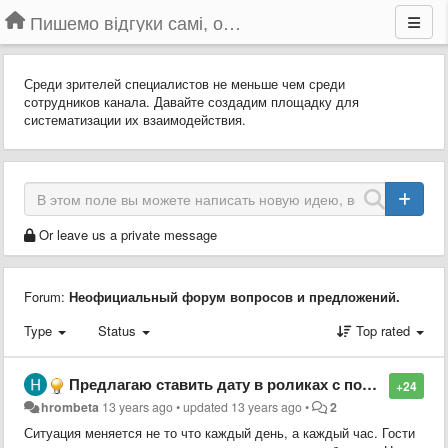
Пишемо відгуки самі, обговорюємо інші ідеї та пропозиції до Громадського Телебачення
Среди зрителей специалистов не меньше чем среди
сотрудников канала. Давайте создадим площадку для
систематизации их взаимодействия.
Or leave us a private message
Forum:
Неофициальный форум вопросов и предложений.
Type
Status
Top rated
Предлагаю ставить дату в роликах с пометкой "повтор"
+24
hrombeta
13 years ago
•
updated
13 years ago
•
2
Ситуация меняется не то что каждый день, а каждый час. Гости