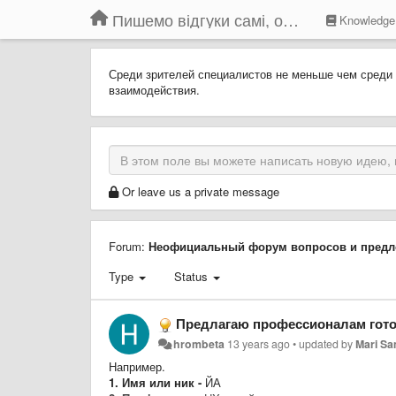
Пишемо відгуки самі, обговорюємо інші ідеї та пропозиції до Громадського Телебачення
Knowledge
Среди зрителей специалистов не меньше чем среди
взаимодействия.
Or leave us a private message
Forum:
Неофициальный форум вопросов и предл
Type
Status
Предлагаю профессионалам готовым поучаствова
hrombeta
13 years ago
•
updated by
Mari S
Например.
1. Имя или ник -
ЙА