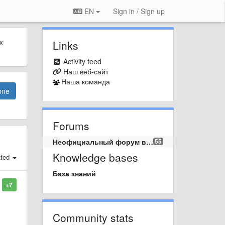
EN
Sign in / Sign up
х
Links
Activity feed
Наш веб-сайт
Наша команда
one
Forums
Неофициальный форум вопросов и предложений.
55
Knowledge bases
ated
База знаний
+7
Community stats