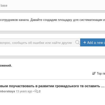
 base
 сотрудников канала. Давайте создадим площадку для систематизации и
Add a new 
ожений.
Top r
ть в развитии громадського тв оставить в этой теме свой ник/название профессии
amborskaya
13 years ago
•
2