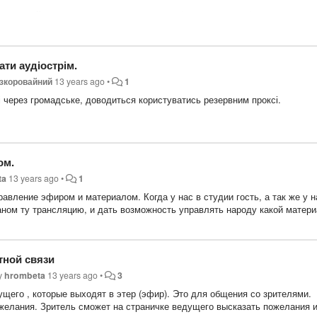
щь дизайнера, от создании концепции и её проверки до её реализации.
и в какоке время и дни недели -
1 час в будни и 2 часа в выходные д
ти аудіострім.
езкоровайний
13 years ago
•
1
ті через громадське, доводиться користуватись резервним проксі.
и в какоке время и дни недели -
ом.
ta
13 years ago
•
1
вление эфиром и материалом. Когда у нас в студии гость, а так же у н
аном ту трансляцию, и дать возможность управлять народу какой матер
тной связи
by
hrombeta
13 years ago
•
3
щего , которые выходят в этер (эфир). Это для общения со зрителями.
желания. Зритель сможет на страничке ведущего высказать пожелания 