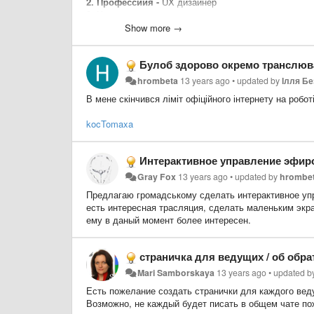
2. Профессиия -
UX дизайнер
3. Чем хотите помочь -
консультация и первая помо
4. Сколько времени вам удобно этому посвятить 
Show more →
----------------------------------------------
Шаблон:
Булоб здорово окремо транслюва
1. Имя или ник -
2. Профессиия -
hrombeta
13 years ago
•
updated by
Ілля Б
3. Чем хотите помочь -
В мене скінчився ліміт офіційного інтернету на робо
4. Сколько времени вам удобно этому посвятить 
kocTomaxa
Интерактивное управление эфир
Gray Fox
13 years ago
•
updated by
hrombe
Предлагаю громадському сделать интерактивное упра
есть интересная трасляция, сделать маленьким экр
ему в даный момент более интересен.
страничка для ведущих / об обра
Mari Samborskaya
13 years ago
•
updated 
Есть пожелание создать странички для каждого веду
Возможно, не каждый будет писать в общем чате по