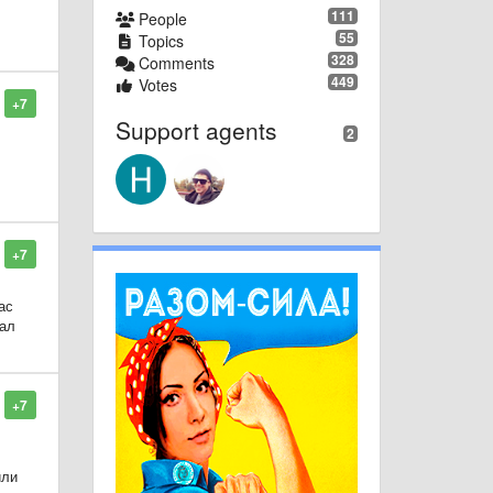
111
People
55
Topics
ни
328
Comments
449
Votes
+7
Support agents
2
+7
ас
иал
+7
или