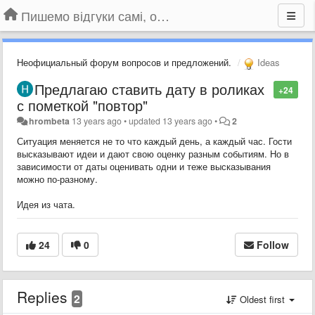
Пишемо відгуки самі, обговорюємо інші ідеї та пропозиції до Громадського Телебачення
Неофициальный форум вопросов и предложений.
Ideas
Предлагаю ставить дату в роликах
+24
с пометкой "повтор"
hrombeta
13 years ago
•
updated
13 years ago
•
2
Ситуация меняется не то что каждый день, а каждый час. Гости
высказывают идеи и дают свою оценку разным событиям. Но в
зависимости от даты оценивать одни и теже высказывания
можно по-разному.
Идея из чата.
24
0
Follow
Replies
2
Oldest first