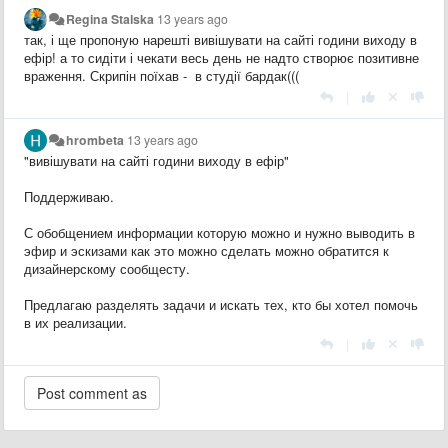
Regina Stalska
13 years ago
так, і ще пропоную нарешті вивішувати на сайті години виходу в
ефір! а то сидіти і чекати весь день не надто створює позитивне
враження. Скрипін поїхав - в студії бардак(((
|
hrombeta
13 years ago
"вивішувати на сайті години виходу в ефір"
Поддерживаю.
С обобщением информации которую можно и нужно выводить в
эфир и эскизами как это можно сделать можно обратится к
дизайнерскому сообщесту.
Предлагаю разделять задачи и искать тех, кто бы хотел помочь
в их реализации.
|