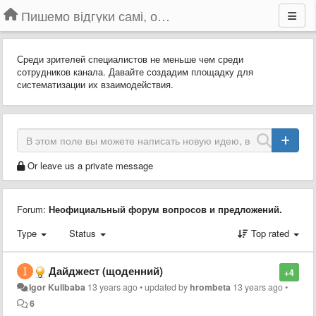
Пишемо відгуки самі, обговорюємо інші ідеї та пропозиції до Громадського Телебачення
Среди зрителей специалистов не меньше чем среди
сотрудников канала. Давайте создадим площадку для
систематизации их взаимодействия.
Or leave us a private message
Forum:
Неофициальный форум вопросов и предложений.
Type
Status
Top rated
Дайджест (щоденний)
+4
Igor Kulibaba
13 years ago
•
updated by
hrombeta
13 years ago
•
6