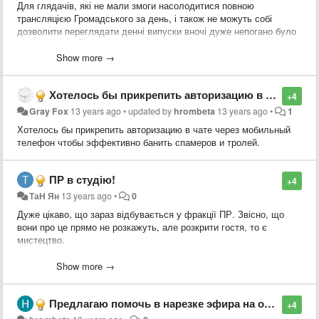
Для глядачів, які не мали змоги насолодитися повною
трансляцією Громадського за день, і також не можуть собі
дозволити переглядати денні випуски вночі дуже непогано було
б готувати ДАЙДЖЕСТ найцікавішого за день - коротко основні
меседжі гостей, головні новини за день, 15-30 хв. Переглянувши
Show more →
такий дайджест, глядач може переглянути цікаві йому сюжети
повністю.
Хотелось бы прикрепить авторизацию в чате через мобильный телефон чтобы эффективно банить спамеров и тролей.
+4
Gray Fox
13 years ago
•
updated by
hrombeta
13 years ago
•
1
Хотелось бы прикрепить авторизацию в чате через мобильный
телефон чтобы эффективно банить спамеров и тролей.
ПР в студію!
+4
ТаН Ян
13 years ago
•
0
Дуже цікаво, що зараз відбувається у фракції ПР. Звісно, що
вони про це прямо не розкажуть, але розкрити гостя, то є
мистецтво.
Треба запросити мажоритарників.
Show more →
Наприклад, Ірина Горіна (округ № 171, місто Харків,
Фрунзенський район)
Предлагаю помочь в нарезке эфира на отдельные ролики. Волонтёры оставляем заявки. Остальные могут помоч комментируя тему С указанием ФИО гостя и началом и концом по верменной шкале.
Вона не чистокровна регіоналка, весь час тусовалась з
+4
Богословською, позиціонує себе як економіст і захисник