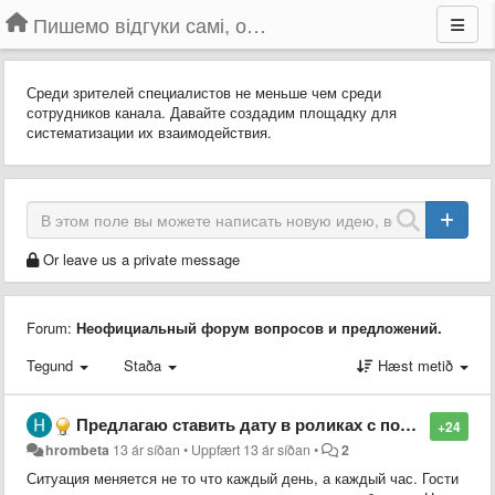
Пишемо відгуки самі, обговорюємо інші ідеї та пропозиції до Громадського Телебачення
Среди зрителей специалистов не меньше чем среди
сотрудников канала. Давайте создадим площадку для
систематизации их взаимодействия.
Or leave us a private message
Forum:
Неофициальный форум вопросов и предложений.
Tegund
Staða
Hæst metið
Предлагаю ставить дату в роликах с пометкой "повтор"
+24
hrombeta
13 ár síðan
•
Uppfært
13 ár síðan
•
2
Ситуация меняется не то что каждый день, а каждый час. Гости