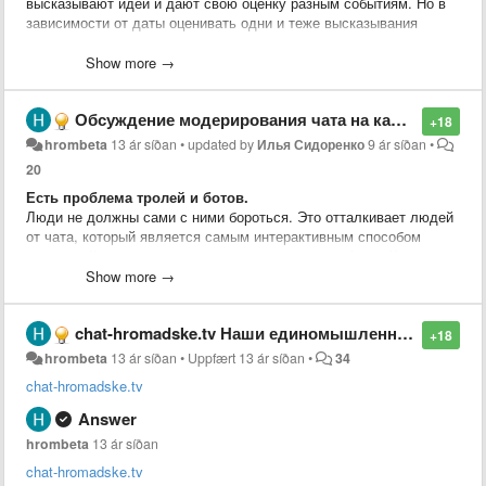
высказывают идеи и дают свою оценку разным событиям. Но в
зависимости от даты оценивать одни и теже высказывания
можно по-разному.
Show more →
Идея из чата.
Обсуждение модерирования чата на канале youtube.
+18
hrombeta
13 ár síðan
•
updated by
Илья Сидоренко
9 ár síðan
•
20
Есть проблема тролей и ботов.
Люди не должны сами с ними бороться. Это отталкивает людей
от чата, который является самым интерактивным способом
взаимодействия и реакции на происходящее в эфире. Кроме
того иммено его состояниеоказывает значительное влияние на
Show more →
лояльность существующих зрителей и на превлечение новых.
chat-hromadske.tv Наши единомышленники. Рекомендую!
Троли и боты пытаются "розсеять толпу".
+18
Розсеим их первыми!
hrombeta
13 ár síðan
•
Uppfært
13 ár síðan
•
34
chat-hromadske.tv
Со своей стороны пердлагаю организацию площадки, которая на
основе IT сообщества объединит волонтёров готовых
Answer
самоорганизоваться и оказать посильную
hrombeta
13 ár síðan
помощь(
hromadsketvbeta.userecho.com
). Начиная от нарезки
дневных эфиров на отдельные ролики до разноплановой IT
chat-hromadske.tv