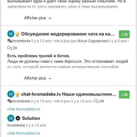
высказывают идеи и дают свою оценку разным событиям. Но в
зависимости от даты оценивать одни и теже высказывания
можно по-разному.
Afficher plus →
Идея из чата.
Обсуждение модерирования чата на канале youtube.
+18
hrombeta
il y a 13 ans
•
mis à jour par
Илья Сидоренко
il y a 9 ans
•
20
Есть проблема тролей и ботов.
Люди не должны сами с ними бороться. Это отталкивает людей
от чата, который является самым интерактивным способом
взаимодействия и реакции на происходящее в эфире. Кроме
того иммено его состояниеоказывает значительное влияние на
Afficher plus →
лояльность существующих зрителей и на превлечение новых.
chat-hromadske.tv Наши единомышленники. Рекомендую!
Троли и боты пытаются "розсеять толпу".
+18
Розсеим их первыми!
hrombeta
il y a 13 ans
•
mis à jour
il y a 13 ans
•
34
chat-hromadske.tv
Со своей стороны пердлагаю организацию площадки, которая на
основе IT сообщества объединит волонтёров готовых
Solution
самоорганизоваться и оказать посильную
hrombeta
il y a 13 ans
помощь(
hromadsketvbeta.userecho.com
). Начиная от нарезки
дневных эфиров на отдельные ролики до разноплановой IT
chat-hromadske.tv