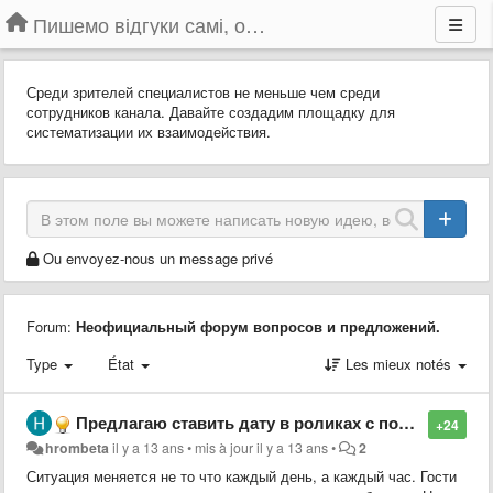
Пишемо відгуки самі, обговорюємо інші ідеї та пропозиції до Громадського Телебачення
Среди зрителей специалистов не меньше чем среди
сотрудников канала. Давайте создадим площадку для
систематизации их взаимодействия.
Ou envoyez-nous un message privé
Forum:
Неофициальный форум вопросов и предложений.
Type
État
Les mieux notés
Предлагаю ставить дату в роликах с пометкой "повтор"
+24
hrombeta
il y a 13 ans
•
mis à jour
il y a 13 ans
•
2
Ситуация меняется не то что каждый день, а каждый час. Гости