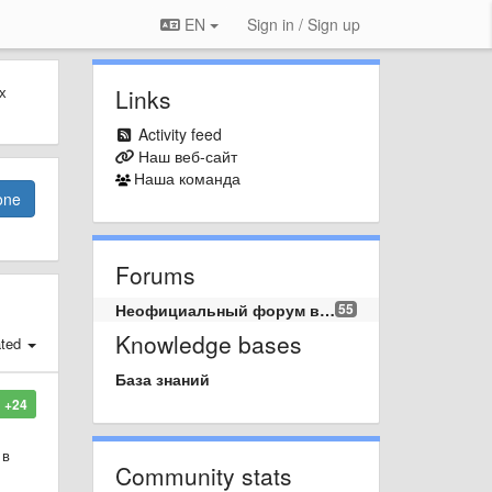
EN
Sign in / Sign up
х
Links
Activity feed
Наш веб-сайт
Наша команда
one
Forums
Неофициальный форум вопросов и предложений.
55
Knowledge bases
ated
База знаний
+24
 в
Community stats