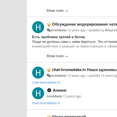
Идея из чата.
Show more →
Обсуждение модерирования чата 
hrombeta
13 years ago
•
updated by
Илья С
Есть проблема тролей и ботов.
Люди не должны сами с ними бороться. Это отталки
взаимодействия и реакции на происходящее в эфире
лояльность существующих зрителей и на превлечен
Show more →
Троли и боты пытаются "розсеять толпу".
Розсеим их первыми!
chat-hromadske.tv Наши едином
Со своей стороны пердлагаю организацию площадки,
hrombeta
13 years ago
•
updated
13 years a
самоорганизоваться и оказать посильную помощь(
h
chat-hromadske.tv
отдельные ролики до разноплановой IT поддержки(в 
статистики и отображение её в инфографике) .
Answer
hrombeta
13 years ago
Ключевые вопросы которые помогут определит
модерации чата.
chat-hromadske.tv
а.
Есть ли в данный момент волонтёры-модераторы 
b.
Поддерживает ли чат возможность банить ботов и
Щодо пропозицій
На первом этапе возможно стоит сосредоточиться т