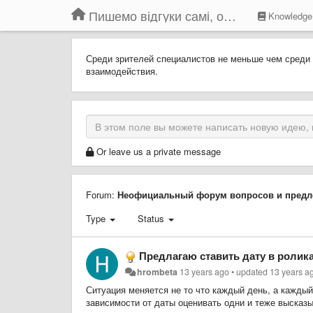
Пишемо відгуки самі, обговорюємо інші ідеї та пропозиції до Громадського Телебачення
Knowledge
Среди зрителей специалистов не меньше чем среди
взаимодействия.
Or leave us a private message
Forum:
Неофициальный форум вопросов и предл
Type
Status
Предлагаю ставить дату в ролика
hrombeta
13 years ago
•
updated
13 years a
Ситуация меняется не то что каждый день, а каждый
зависимости от даты оценивать одни и теже высказ