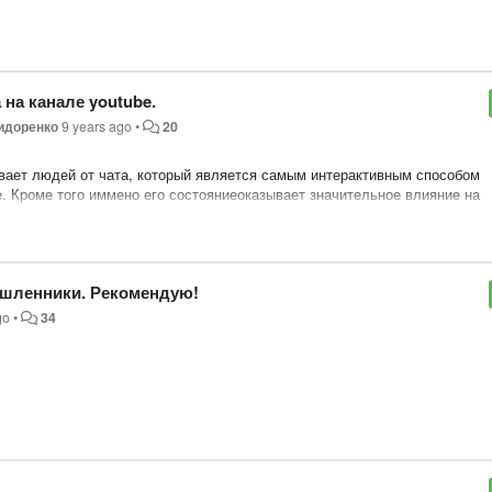
на канале youtube.
идоренко
9 years ago
•
20
вает людей от чата, который является самым интерактивным способом
. Кроме того иммено его состояниеоказывает значительное влияние на
ие новых.
ышленники. Рекомендую!
 которая на основе IT сообщества объединит волонтёров готовых
go
•
34
romadsketvbeta.userecho.com
). Начиная от нарезки дневных эфиров на
том числе разработку концепции интерактивного голосования и ведения
ься с выбором наиболее подходящих способов решения проблемы
чата?
 тролей?
олько на вечерних эфирах в момент наибольшего онлайна.