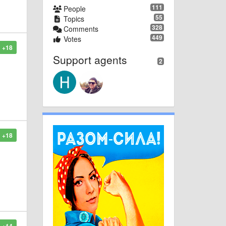
111
People
55
Topics
328
Comments
449
Votes
+18
Support agents
2
+18