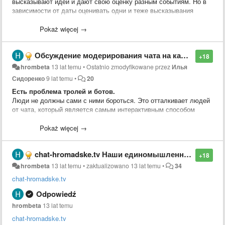
высказывают идеи и дают свою оценку разным событиям. Но в
зависимости от даты оценивать одни и теже высказывания
можно по-разному.
Pokaż więcej →
Идея из чата.
Обсуждение модерирования чата на канале youtube.
+18
hrombeta
13 lat temu
•
Ostatnio zmodyfikowane przez
Илья
Сидоренко
9 lat temu
•
20
Есть проблема тролей и ботов.
Люди не должны сами с ними бороться. Это отталкивает людей
от чата, который является самым интерактивным способом
взаимодействия и реакции на происходящее в эфире. Кроме
того иммено его состояниеоказывает значительное влияние на
Pokaż więcej →
лояльность существующих зрителей и на превлечение новых.
chat-hromadske.tv Наши единомышленники. Рекомендую!
Троли и боты пытаются "розсеять толпу".
+18
Розсеим их первыми!
hrombeta
13 lat temu
•
zaktualizowano
13 lat temu
•
34
chat-hromadske.tv
Со своей стороны пердлагаю организацию площадки, которая на
основе IT сообщества объединит волонтёров готовых
Odpowiedź
самоорганизоваться и оказать посильную
hrombeta
13 lat temu
помощь(
hromadsketvbeta.userecho.com
). Начиная от нарезки
дневных эфиров на отдельные ролики до разноплановой IT
chat-hromadske.tv