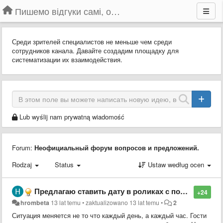
Пишемо відгуки самі, обговорюємо інші ідеї та пропозиції до Громадського Телебачення
Среди зрителей специалистов не меньше чем среди
сотрудников канала. Давайте создадим площадку для
систематизации их взаимодействия.
Lub wyślij nam prywatną wiadomość
Forum:
Неофициальный форум вопросов и предложений.
Rodzaj
Status
Ustaw według ocen
Предлагаю ставить дату в роликах с пометкой "повтор"
+24
hrombeta
13 lat temu
•
zaktualizowano
13 lat temu
•
2
Ситуация меняется не то что каждый день, а каждый час. Гости