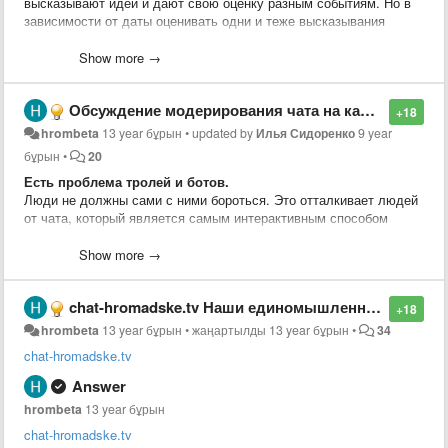
высказывают идеи и дают свою оценку разным событиям. Но в
зависимости от даты оценивать одни и теже высказывания
можно по-разному.
Show more →
Идея из чата.
Обсуждение модерирования чата на канале youtube.
+18
hrombeta
13 year бұрын
•
updated by
Илья Сидоренко
9 year
бұрын
•
20
Есть проблема тролей и ботов.
Люди не должны сами с ними бороться. Это отталкивает людей
от чата, который является самым интерактивным способом
взаимодействия и реакции на происходящее в эфире. Кроме
того иммено его состояниеоказывает значительное влияние на
Show more →
лояльность существующих зрителей и на превлечение новых.
chat-hromadske.tv Наши единомышленники. Рекомендую!
Троли и боты пытаются "розсеять толпу".
+18
Розсеим их первыми!
hrombeta
13 year бұрын
•
жаңартылды
13 year бұрын
•
34
chat-hromadske.tv
Со своей стороны пердлагаю организацию площадки, которая на
основе IT сообщества объединит волонтёров готовых
Answer
самоорганизоваться и оказать посильную
hrombeta
13 year бұрын
помощь(
hromadsketvbeta.userecho.com
). Начиная от нарезки
дневных эфиров на отдельные ролики до разноплановой IT
chat-hromadske.tv