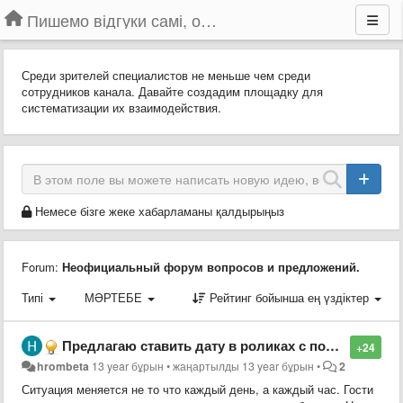
Пишемо відгуки самі, обговорюємо інші ідеї та пропозиції до Громадського Телебачення
Среди зрителей специалистов не меньше чем среди
сотрудников канала. Давайте создадим площадку для
систематизации их взаимодействия.
Немесе бізге жеке хабарламаны қалдырыңыз
Forum:
Неофициальный форум вопросов и предложений.
Типі
МӘРТЕБЕ
Рейтинг бойынша ең үздіктер
Предлагаю ставить дату в роликах с пометкой "повтор"
+24
hrombeta
13 year бұрын
•
жаңартылды
13 year бұрын
•
2
Ситуация меняется не то что каждый день, а каждый час. Гости