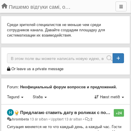
Пишемо відгуки самі, обговорюємо інші ідеї та пропозиції до Громадського Телебачення
Среди зрителей специалистов не меньше чем среди
сотрудников канала. Давайте создадим площадку для
систематизации их взаимодействия.
Or leave us a private message
Forum:
Неофициальный форум вопросов и предложений.
Tegund
Staða
Hæst metið
Предлагаю ставить дату в роликах с пометкой "повтор"
+24
hrombeta
13 ár síðan
•
Uppfært
13 ár síðan
•
2
Ситуация меняется не то что каждый день, а каждый час. Гости