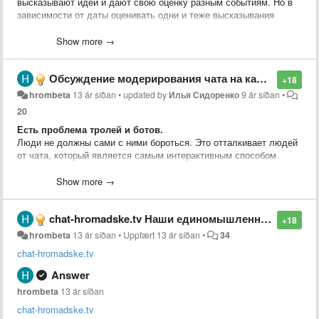
высказывают идеи и дают свою оценку разным событиям. Но в
зависимости от даты оценивать одни и теже высказывания
можно по-разному.
Show more →
Идея из чата.
Обсуждение модерирования чата на канале youtube.
+18
hrombeta
13 ár síðan
•
updated by
Илья Сидоренко
9 ár síðan
•
20
Есть проблема тролей и ботов.
Люди не должны сами с ними бороться. Это отталкивает людей
от чата, который является самым интерактивным способом
взаимодействия и реакции на происходящее в эфире. Кроме
того иммено его состояниеоказывает значительное влияние на
Show more →
лояльность существующих зрителей и на превлечение новых.
chat-hromadske.tv Наши единомышленники. Рекомендую!
Троли и боты пытаются "розсеять толпу".
+18
Розсеим их первыми!
hrombeta
13 ár síðan
•
Uppfært
13 ár síðan
•
34
chat-hromadske.tv
Со своей стороны пердлагаю организацию площадки, которая на
основе IT сообщества объединит волонтёров готовых
Answer
самоорганизоваться и оказать посильную
hrombeta
13 ár síðan
помощь(
hromadsketvbeta.userecho.com
). Начиная от нарезки
дневных эфиров на отдельные ролики до разноплановой IT
chat-hromadske.tv