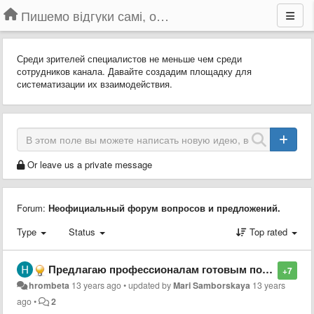
Пишемо відгуки самі, обговорюємо інші ідеї та пропозиції до Громадського Телебачення
Среди зрителей специалистов не меньше чем среди
сотрудников канала. Давайте создадим площадку для
систематизации их взаимодействия.
Or leave us a private message
Forum:
Неофициальный форум вопросов и предложений.
Type
Status
Top rated
Предлагаю профессионалам готовым поучаствовать в развитии громадського тв оставить в этой теме свой ник/название профессии
+7
hrombeta
13 years ago
•
updated by
Mari Samborskaya
13 years
ago
•
2