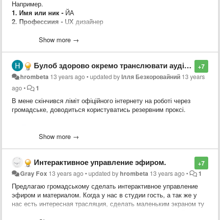
Например.
1. Имя или ник -
ЙА
2. Профессиия -
UX дизайнер
3. Чем хотите помочь -
консультация и первая помощь
дизайнера, от создании концепции и её проверки до её
Show more →
реализации.
4. Сколько времени вам удобно этому посвятить и в какоке
Булоб здорово окремо транслювати аудіострім.
время и дни недели -
1 час в будни и 2 часа в выходные дни
+7
----------------------------------------------
hrombeta
13 years ago
•
updated by
Ілля Безкоровайний
13 years
Шаблон:
ago
•
1
1. Имя или ник -
В мене скінчився ліміт офіційного інтернету на роботі через
2. Профессиия -
громадське, доводиться користуватись резервним проксі.
3. Чем хотите помочь -
4. Сколько времени вам удобно этому посвятить и в какоке
kocTomaxa
время и дни недели -
Show more →
Интерактивное управление эфиром.
+7
Gray Fox
13 years ago
•
updated by
hrombeta
13 years ago
•
1
Предлагаю громадському сделать интерактивное управление
эфиром и материалом. Когда у нас в студии гость, а так же у
нас есть интересная трасляция, сделать маленьким экраном ту
трансляцию, и дать возможность управлять народу какой