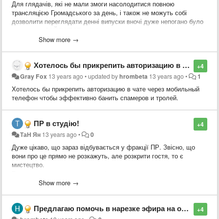
Для глядачів, які не мали змоги насолодитися повною
трансляцією Громадського за день, і також не можуть собі
дозволити переглядати денні випуски вночі дуже непогано було
б готувати ДАЙДЖЕСТ найцікавішого за день - коротко основні
меседжі гостей, головні новини за день, 15-30 хв. Переглянувши
Show more →
такий дайджест, глядач може переглянути цікаві йому сюжети
повністю.
Хотелось бы прикрепить авторизацию в чате через мобильный телефон чтобы эффективно банить спамеров и тролей.
+4
Gray Fox
13 years ago
•
updated by
hrombeta
13 years ago
•
1
Хотелось бы прикрепить авторизацию в чате через мобильный
телефон чтобы эффективно банить спамеров и тролей.
ПР в студію!
+4
ТаН Ян
13 years ago
•
0
Дуже цікаво, що зараз відбувається у фракції ПР. Звісно, що
вони про це прямо не розкажуть, але розкрити гостя, то є
мистецтво.
Треба запросити мажоритарників.
Show more →
Наприклад, Ірина Горіна (округ № 171, місто Харків,
Фрунзенський район)
Предлагаю помочь в нарезке эфира на отдельные ролики. Волонтёры оставляем заявки. Остальные могут помоч комментируя тему С указанием ФИО гостя и началом и концом по верменной шкале.
Вона не чистокровна регіоналка, весь час тусовалась з
+4
Богословською, позиціонує себе як економіст і захисник