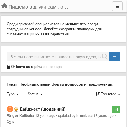
Пишемо відгуки самі, обговорюємо інші ідеї та пропозиції до Громадського Телебачення
Среди зрителей специалистов не меньше чем среди
сотрудников канала. Давайте создадим площадку для
систематизации их взаимодействия.
Or leave us a private message
Forum:
Неофициальный форум вопросов и предложений.
Type
Status
Top rated
Дайджест (щоденний)
+4
Igor Kulibaba
13 years ago
•
updated by
hrombeta
13 years ago
•
6