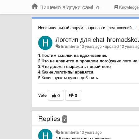
Пишемо відгуки самі, обговорюємо інші ідеї та пропозиції до Громадського Телебачення
Knowledge
Неофициальный форум вопросов и предложений.
Логотип для chat-hromadske.
hrombeta
13 years ago
•
updated
12 years a
1.Постим ссылки на вдохновение.
2.Что не нравится в прошлом лого(какие лого не 
3.Что должен выражать новый лого
4.Какие логотипы нравятся.
5.Какие пункты нужно добавить.
Vote
0
0
Replies
7
hrombeta
13 years ago
4.Какие логотипы нравятся.