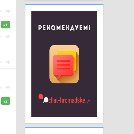
+1
+2