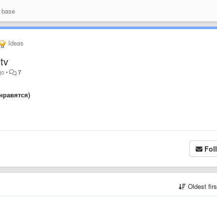
 base
Ideas
tv
go
•
7
нравятся)
Fol
Oldest fir