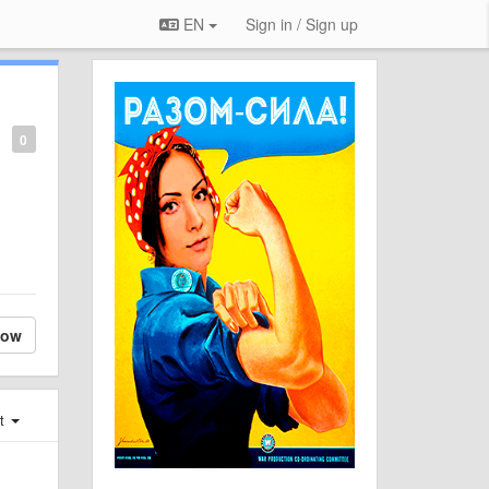
EN
Sign in / Sign up
0
low
st