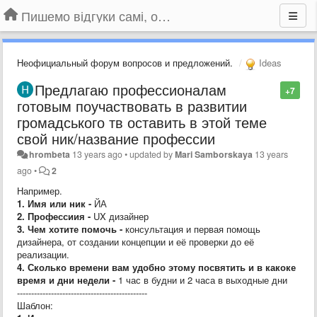
Пишемо відгуки самі, обговорюємо інші ідеї та пропозиції до Громадського Телебачення
Неофициальный форум вопросов и предложений.
Ideas
Предлагаю профессионалам
+7
готовым поучаствовать в развитии
громадського тв оставить в этой теме
свой ник/название профессии
hrombeta
13 years ago
•
updated by
Mari Samborskaya
13 years
ago
•
2
Например.
1. Имя или ник -
ЙА
2. Профессиия -
UX дизайнер
3. Чем хотите помочь -
консультация и первая помощь
дизайнера, от создании концепции и её проверки до её
реализации.
4. Сколько времени вам удобно этому посвятить и в какоке
время и дни недели -
1 час в будни и 2 часа в выходные дни
----------------------------------------------
Шаблон: