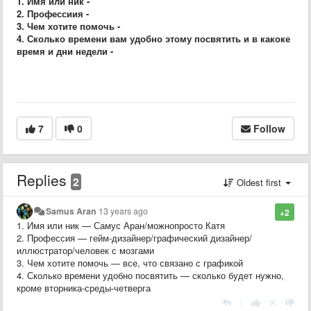
1. Имя или ник -
2. Профессиия -
3. Чем хотите помочь -
4. Сколько времени вам удобно этому посвятить и в какоке
время и дни недели -
7
0
Follow
Replies
2
Oldest first
Samus Aran
13 years ago
+2
1. Имя или ник — Самус Аран/можнопросто Катя
2. Профессия — гейм-дизайнер/графический дизайнер/
иллюстратор/человек с мозгами
3. Чем хотите помочь — все, что связано с графикой
4. Сколько времени удобно посвятить — сколько будет нужно,
кроме вторника-среды-четверга
|