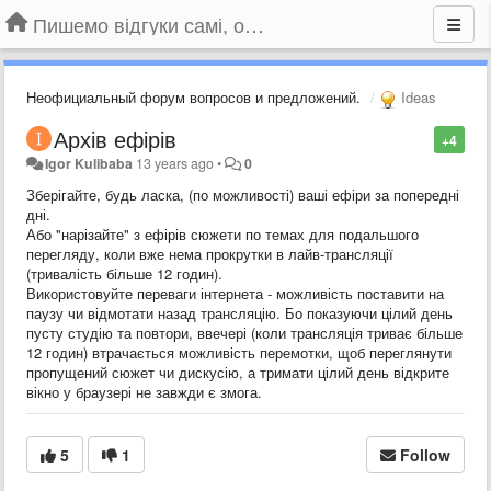
Пишемо відгуки самі, обговорюємо інші ідеї та пропозиції до Громадського Телебачення
Неофициальный форум вопросов и предложений.
Ideas
Архів ефірів
+4
Igor Kulibaba
13 years ago
•
0
Зберігайте, будь ласка, (по можливості) ваші ефіри за попередні
дні.
Або "нарізайте" з ефірів сюжети по темах для подальшого
перегляду, коли вже нема прокрутки в лайв-трансляції
(тривалість більше 12 годин).
Використовуйте переваги інтернета - можливість поставити на
паузу чи відмотати назад трансляцію. Бо показуючи цілий день
пусту студію та повтори, ввечері (коли трансляція триває більше
12 годин) втрачається можливість перемотки, щоб переглянути
пропущений сюжет чи дискусію, а тримати цілий день відкрите
вікно у браузері не завжди є змога.
5
1
Follow