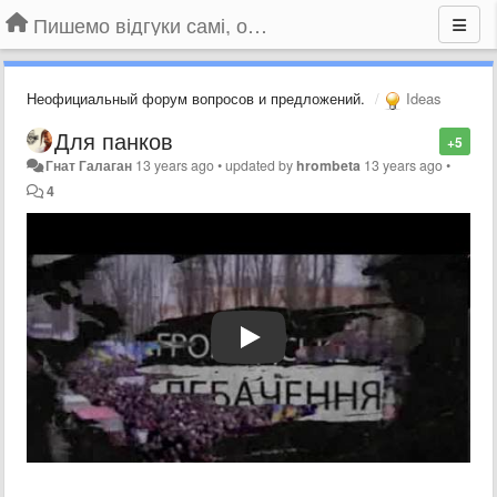
Пишемо відгуки самі, обговорюємо інші ідеї та пропозиції до Громадського Телебачення
Неофициальный форум вопросов и предложений.
Ideas
Для панков
+5
Гнат Галаган
13 years ago
•
updated by
hrombeta
13 years ago
•
4