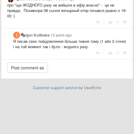
про "ще ЖОДНОГО разу не вийшли в ефір вчасно" - це не
правда. Позавчора 08 сычня вечырный етер почався рывно о 19-
00 :)
|
Igor Kulibaba
13 years ago
Я писав своє повідомлення більше тижня тому (1 або 2 січня)
і на той момент так і було - жодного разу.
|
Customer support service
by UserEcho