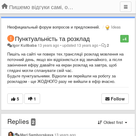
Пишемо відгуки самі, обговорюємо інші ідеї та пропозиції до Громадського Телебачення
Неофициальный форум вопросов и предложений.
Ideas
Пунктуальність та розклад
+4
Igor Kulibaba
13 years ago
•
updated
13 years ago
•
2
Пишіть на сайті чи поверх тех.трансляції розклад мовлення на
поточний день, якщо він відрізняється від звичайного, а після
закінчення ефіру давайте на екран розклад на завтра, щоб
глядачі могли спланувати свій час.
Будьте пунктуальними. Відколи ви перейшли на роботу за
розкладом - ще ЖОДНОГО разу не вийшли в ефір вчасно.
5
1
Follow
Replies
2
Oldest first
Mari Samborskaya
13 years ago