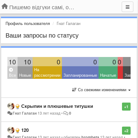
Пишемо відгуки самі, обговорюємо інші ідеї та пропозиції до Громадського Телебачення
Профиль пользователя
Гнат Галаган
Ваши запросы по статусу
10
10
0
0
0
0
На
Все
Новые
рассмотрении
Запланированные
Начатые
Завер
Со свежими изменениями
Скрыпин и плюшевые титушки
+1
Гнат Галаган
13 лет назад
•
0
120
+2
Гнат Галаган
13 лет назад
•
обновлен
hrombeta
13 лет назад
•