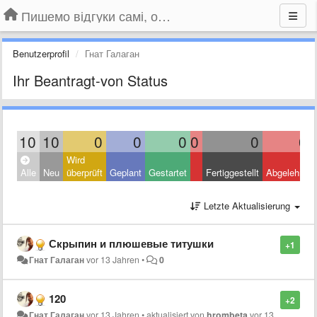
Пишемо відгуки самі, обговорюємо інші ідеї та пропозиції до Громадського Телебачення
Benutzerprofil
Гнат Галаган
Ihr Beantragt-von Status
10
10
0
0
0
0
0
0
Wird
Alle
Neu
überprüft
Geplant
Gestartet
Fertiggestellt
Abgelehnt
Letzte Aktualisierung
Скрыпин и плюшевые титушки
+1
Гнат Галаган
vor 13 Jahren
•
0
120
+2
Гнат Галаган
vor 13 Jahren
•
aktualisiert von
hrombeta
vor 13