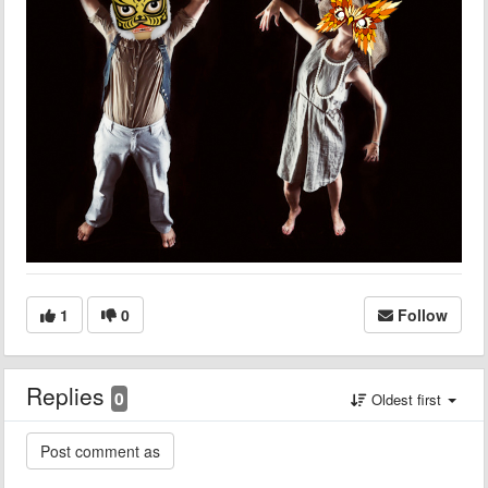
1
0
Follow
Replies
0
Oldest first