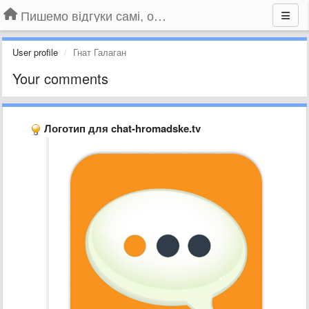
Пишемо відгуки самі, обговорюємо інші ідеї та пропозиції до Громадського Телебачення
User profile
Гнат Галаган
Your comments
Логотип для chat-hromadske.tv