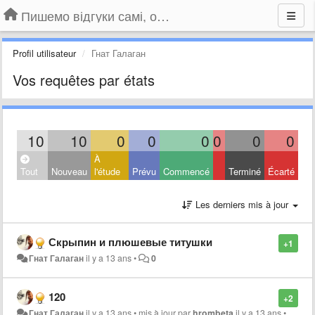
Пишемо відгуки самі, обговорюємо інші ідеї та пропозиції до Громадського Телебачення
Profil utilisateur
Гнат Галаган
Vos requêtes par états
10
10
0
0
0
0
0
0
À
Tout
Nouveau
l'étude
Prévu
Commencé
Terminé
Écarté
Les derniers mis à jour
Скрыпин и плюшевые титушки
+1
Гнат Галаган
il y a 13 ans
•
0
120
+2
Гнат Галаган
il y a 13 ans
•
mis à jour par
hrombeta
il y a 13 ans
•