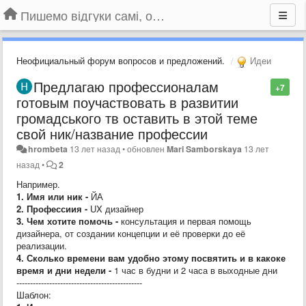
Пишемо відгуки самі, обговорюємо інші ідеї та пропозиції до Громадського Телебачення
Неофициальный форум вопросов и предложений.
Идеи
Предлагаю профессионалам
+7
готовым поучаствовать в развитии
громадського тв оставить в этой теме
свой ник/название профессии
hrombeta
13 лет назад
•
обновлен
Mari Samborskaya
13 лет
назад
•
2
Например.
1. Имя или ник -
ЙА
2. Профессиия -
UX дизайнер
3. Чем хотите помочь -
консультация и первая помощь
дизайнера, от создании концепции и её проверки до её
реализации.
4. Сколько времени вам удобно этому посвятить и в какоке
время и дни недели -
1 час в будни и 2 часа в выходные дни
----------------------------------------------
Шаблон: