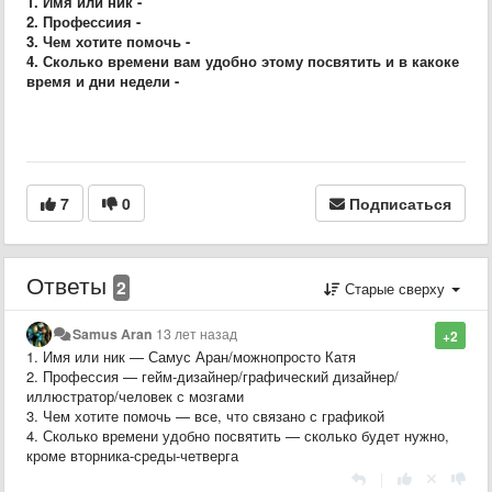
1. Имя или ник -
2. Профессиия -
3. Чем хотите помочь -
4. Сколько времени вам удобно этому посвятить и в какоке
время и дни недели -
7
0
Подписаться
Ответы
2
Старые сверху
Samus Aran
13 лет назад
+2
1. Имя или ник — Самус Аран/можнопросто Катя
2. Профессия — гейм-дизайнер/графический дизайнер/
иллюстратор/человек с мозгами
3. Чем хотите помочь — все, что связано с графикой
4. Сколько времени удобно посвятить — сколько будет нужно,
кроме вторника-среды-четверга
|