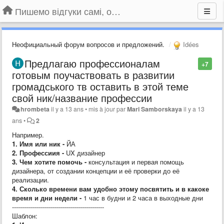
Пишемо відгуки самі, обговорюємо інші ідеї та пропозиції до Громадського Телебачення
Неофициальный форум вопросов и предложений.
Idées
Предлагаю профессионалам
+7
готовым поучаствовать в развитии
громадського тв оставить в этой теме
свой ник/название профессии
hrombeta
il y a 13 ans
•
mis à jour par
Mari Samborskaya
il y a 13
ans
•
2
Например.
1. Имя или ник -
ЙА
2. Профессиия -
UX дизайнер
3. Чем хотите помочь -
консультация и первая помощь
дизайнера, от создании концепции и её проверки до её
реализации.
4. Сколько времени вам удобно этому посвятить и в какоке
время и дни недели -
1 час в будни и 2 часа в выходные дни
----------------------------------------------
Шаблон: