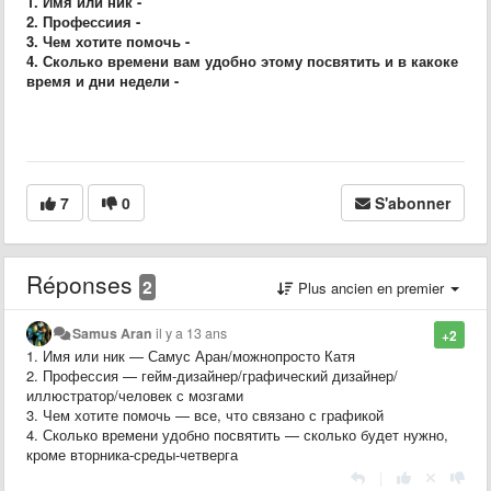
1. Имя или ник -
2. Профессиия -
3. Чем хотите помочь -
4. Сколько времени вам удобно этому посвятить и в какоке
время и дни недели -
7
0
S'abonner
Réponses
2
Plus ancien en premier
Samus Aran
il y a 13 ans
+2
1. Имя или ник — Самус Аран/можнопросто Катя
2. Профессия — гейм-дизайнер/графический дизайнер/
иллюстратор/человек с мозгами
3. Чем хотите помочь — все, что связано с графикой
4. Сколько времени удобно посвятить — сколько будет нужно,
кроме вторника-среды-четверга
|