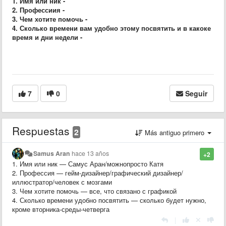
1. Имя или ник -
2. Профессиия -
3. Чем хотите помочь -
4. Сколько времени вам удобно этому посвятить и в какоке
время и дни недели -
7
0
Seguir
Respuestas
2
Más antiguo primero
Samus Aran
hace 13 años
+2
1. Имя или ник — Самус Аран/можнопросто Катя
2. Профессия — гейм-дизайнер/графический дизайнер/
иллюстратор/человек с мозгами
3. Чем хотите помочь — все, что связано с графикой
4. Сколько времени удобно посвятить — сколько будет нужно,
кроме вторника-среды-четверга
|