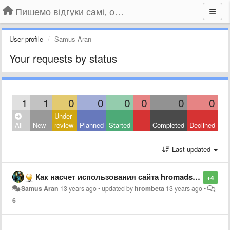
Пишемо відгуки самі, обговорюємо інші ідеї та пропозиції до Громадського Телебачення
User profile
Samus Aran
Your requests by status
1
1
0
0
0
0
0
0
Under
All
New
review
Planned
Started
Completed
Declined
Last updated
Как насчет использования сайта hromadske.tv как основной платформы?
+4
Samus Aran
13 years ago
•
updated by
hrombeta
13 years ago
•
6