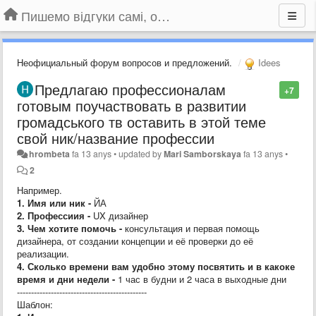
Пишемо відгуки самі, обговорюємо інші ідеї та пропозиції до Громадського Телебачення
Неофициальный форум вопросов и предложений.
Idees
Предлагаю профессионалам
+7
готовым поучаствовать в развитии
громадського тв оставить в этой теме
свой ник/название профессии
hrombeta
fa 13 anys
•
updated by
Mari Samborskaya
fa 13 anys
•
2
Например.
1. Имя или ник -
ЙА
2. Профессиия -
UX дизайнер
3. Чем хотите помочь -
консультация и первая помощь
дизайнера, от создании концепции и её проверки до её
реализации.
4. Сколько времени вам удобно этому посвятить и в какоке
время и дни недели -
1 час в будни и 2 часа в выходные дни
----------------------------------------------
Шаблон: