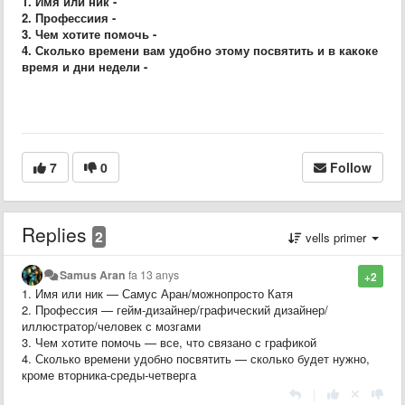
1. Имя или ник -
2. Профессиия -
3. Чем хотите помочь -
4. Сколько времени вам удобно этому посвятить и в какоке
время и дни недели -
7
0
Follow
Replies
2
vells primer
Samus Aran
fa 13 anys
+2
1. Имя или ник — Самус Аран/можнопросто Катя
2. Профессия — гейм-дизайнер/графический дизайнер/
иллюстратор/человек с мозгами
3. Чем хотите помочь — все, что связано с графикой
4. Сколько времени удобно посвятить — сколько будет нужно,
кроме вторника-среды-четверга
|