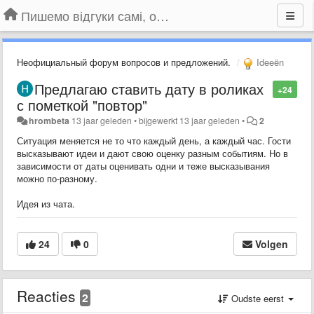
Пишемо відгуки самі, обговорюємо інші ідеї та пропозиції до Громадського Телебачення
Неофициальный форум вопросов и предложений.
Ideeën
Предлагаю ставить дату в роликах
+24
с пометкой "повтор"
hrombeta
13 jaar geleden
•
bijgewerkt
13 jaar geleden
•
2
Ситуация меняется не то что каждый день, а каждый час. Гости
высказывают идеи и дают свою оценку разным событиям. Но в
зависимости от даты оценивать одни и теже высказывания
можно по-разному.
Идея из чата.
24
0
Volgen
Reacties
2
Oudste eerst