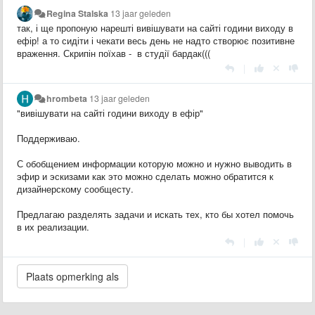
Regina Stalska
13 jaar geleden
так, і ще пропоную нарешті вивішувати на сайті години виходу в
ефір! а то сидіти і чекати весь день не надто створює позитивне
враження. Скрипін поїхав - в студії бардак(((
|
hrombeta
13 jaar geleden
"вивішувати на сайті години виходу в ефір"
Поддерживаю.
С обобщением информации которую можно и нужно выводить в
эфир и эскизами как это можно сделать можно обратится к
дизайнерскому сообщесту.
Предлагаю разделять задачи и искать тех, кто бы хотел помочь
в их реализации.
|