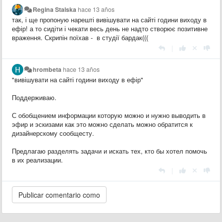
Regina Stalska
hace 13 años
так, і ще пропоную нарешті вивішувати на сайті години виходу в
ефір! а то сидіти і чекати весь день не надто створює позитивне
враження. Скрипін поїхав - в студії бардак(((
|
hrombeta
hace 13 años
"вивішувати на сайті години виходу в ефір"
Поддерживаю.
С обобщением информации которую можно и нужно выводить в
эфир и эскизами как это можно сделать можно обратится к
дизайнерскому сообщесту.
Предлагаю разделять задачи и искать тех, кто бы хотел помочь
в их реализации.
|