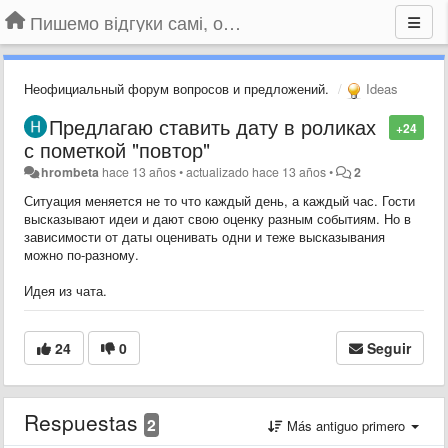
Пишемо відгуки самі, обговорюємо інші ідеї та пропозиції до Громадського Телебачення
Неофициальный форум вопросов и предложений.
Ideas
Предлагаю ставить дату в роликах
+24
с пометкой "повтор"
hrombeta
hace 13 años
•
actualizado
hace 13 años
•
2
Ситуация меняется не то что каждый день, а каждый час. Гости
высказывают идеи и дают свою оценку разным событиям. Но в
зависимости от даты оценивать одни и теже высказывания
можно по-разному.
Идея из чата.
24
0
Seguir
Respuestas
2
Más antiguo primero