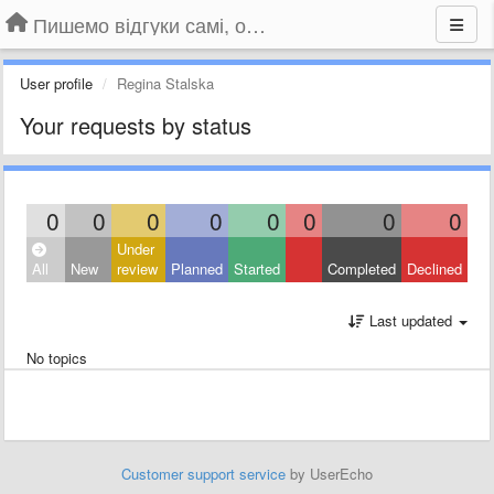
Пишемо відгуки самі, обговорюємо інші ідеї та пропозиції до Громадського Телебачення
User profile
Regina Stalska
Your requests by status
0
0
0
0
0
0
0
0
Under
All
New
review
Planned
Started
Completed
Declined
Last updated
No topics
Customer support service
by UserEcho