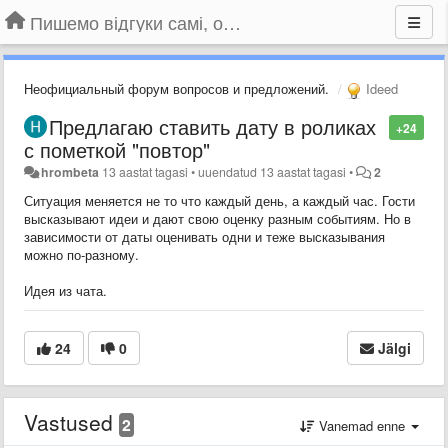
Пишемо відгуки самі, обговорюємо інші ідеї та пропозиції до Громадського Телебачення
Неофициальный форум вопросов и предложений.
Ideed
Предлагаю ставить дату в роликах
+24
с пометкой "повтор"
hrombeta
13 aastat tagasi
•
uuendatud
13 aastat tagasi
•
2
Ситуация меняется не то что каждый день, а каждый час. Гости
высказывают идеи и дают свою оценку разным событиям. Но в
зависимости от даты оценивать одни и теже высказывания
можно по-разному.
Идея из чата.
24
0
Jälgi
Vastused
2
Vanemad enne