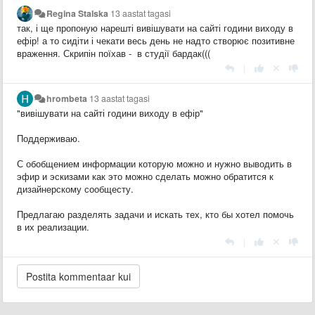
Regina Stalska
13 aastat tagasi
так, і ще пропоную нарешті вивішувати на сайті години виходу в
ефір! а то сидіти і чекати весь день не надто створює позитивне
враження. Скрипін поїхав - в студії бардак(((
|
hrombeta
13 aastat tagasi
"вивішувати на сайті години виходу в ефір"
Поддерживаю.
С обобщением информации которую можно и нужно выводить в
эфир и эскизами как это можно сделать можно обратится к
дизайнерскому сообщесту.
Предлагаю разделять задачи и искать тех, кто бы хотел помочь
в их реализации.
|