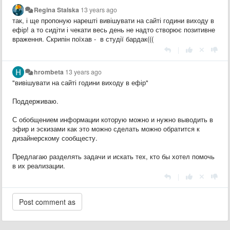
Regina Stalska
13 years ago
так, і ще пропоную нарешті вивішувати на сайті години виходу в
ефір! а то сидіти і чекати весь день не надто створює позитивне
враження. Скрипін поїхав - в студії бардак(((
|
hrombeta
13 years ago
"вивішувати на сайті години виходу в ефір"
Поддерживаю.
С обобщением информации которую можно и нужно выводить в
эфир и эскизами как это можно сделать можно обратится к
дизайнерскому сообщесту.
Предлагаю разделять задачи и искать тех, кто бы хотел помочь
в их реализации.
|