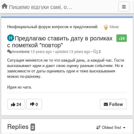
Пишемо відгуки самі, обговорюємо інші ідеї та пропозиції до Громадського Телебачення
Неофициальный форум вопросов и предложений.
Ideas
Предлагаю ставить дату в роликах
+24
с пометкой "повтор"
hrombeta
13 years ago
•
updated
13 years ago
•
2
Ситуация меняется не то что каждый день, а каждый час. Гости
высказывают идеи и дают свою оценку разным событиям. Но в
зависимости от даты оценивать одни и теже высказывания
можно по-разному.
Идея из чата.
24
0
Follow
Replies
2
Oldest first