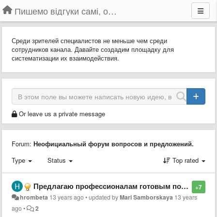
Пишемо відгуки самі, обговорюємо інші ідеї та пропозиції до Громадського Телебачення
Среди зрителей специалистов не меньше чем среди
сотрудников канала. Давайте создадим площадку для
систематизации их взаимодействия.
Or leave us a private message
Forum:
Неофициальный форум вопросов и предложений.
Type
Status
Top rated
Предлагаю профессионалам готовым поучаствовать в развитии громадського тв оставить в этой теме свой ник/название профессии
+7
hrombeta
13 years ago
•
updated by
Mari Samborskaya
13 years
ago
•
2