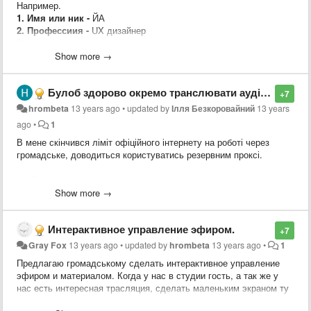
Например.
1. Имя или ник -
ЙА
2. Профессиия -
UX дизайнер
3. Чем хотите помочь -
консультация и первая помощь
дизайнера, от создании концепции и её проверки до её
Show more →
реализации.
4. Сколько времени вам удобно этому посвятить и в какоке
Булоб здорово окремо транслювати аудіострім.
время и дни недели -
1 час в будни и 2 часа в выходные дни
+7
----------------------------------------------
hrombeta
13 years ago
•
updated by
Ілля Безкоровайний
13 years
Шаблон:
ago
•
1
1. Имя или ник -
В мене скінчився ліміт офіційного інтернету на роботі через
2. Профессиия -
громадське, доводиться користуватись резервним проксі.
3. Чем хотите помочь -
4. Сколько времени вам удобно этому посвятить и в какоке
kocTomaxa
время и дни недели -
Show more →
Интерактивное управление эфиром.
+7
Gray Fox
13 years ago
•
updated by
hrombeta
13 years ago
•
1
Предлагаю громадському сделать интерактивное управление
эфиром и материалом. Когда у нас в студии гость, а так же у
нас есть интересная трасляция, сделать маленьким экраном ту
трансляцию, и дать возможность управлять народу какой