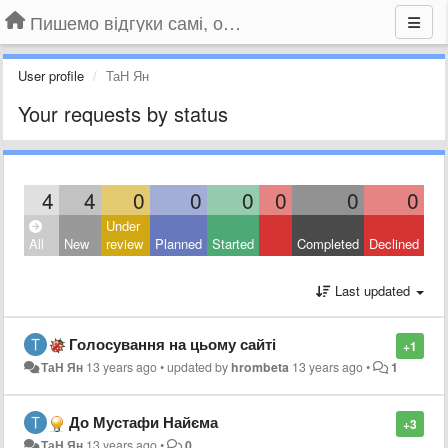
Пишемо відгуки самі, обговорюємо інші ідеї та пропозиції до Громадського Телебачення
User profile
ТаН Ян
Your requests by status
4
4
0
0
0
0
0
0
Under
All
New
review
Planned
Started
Completed
Declined
Last updated
Голосування на цьому сайті
+1
ТаН Ян
13 years ago
•
updated by
hrombeta
13 years ago
•
1
До Мустафи Найєма
+3
ТаН Ян
13 years ago
•
0