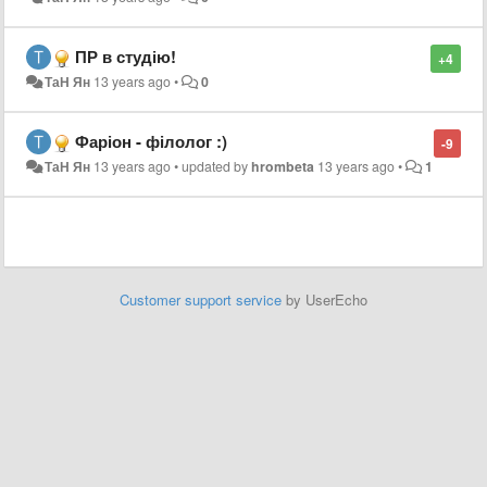
ПР в студію!
+4
ТаН Ян
13 years ago
•
0
Фаріон - філолог :)
-9
ТаН Ян
13 years ago
•
updated by
hrombeta
13 years ago
•
1
Customer support service
by UserEcho