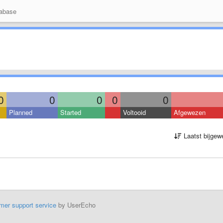
abase
0
0
0
0
0
Planned
Started
Voltooid
Afgewezen
Laatst bijgew
mer support service
by UserEcho