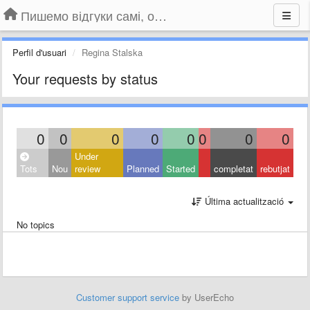
Пишемо відгуки самі, обговорюємо інші ідеї та пропозиції до Громадського Телебачення
Perfil d'usuari
Regina Stalska
Your requests by status
0
0
0
0
0
0
0
0
Under
Tots
Nou
review
Planned
Started
completat
rebutjat
Última actualització
No topics
Customer support service
by UserEcho