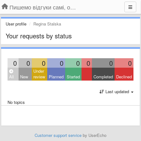
Пишемо відгуки самі, обговорюємо інші ідеї та пропозиції до Громадського Телебачення
User profile
Regina Stalska
Your requests by status
0
0
0
0
0
0
0
0
Under
All
New
review
Planned
Started
Completed
Declined
Last updated
No topics
Customer support service
by UserEcho