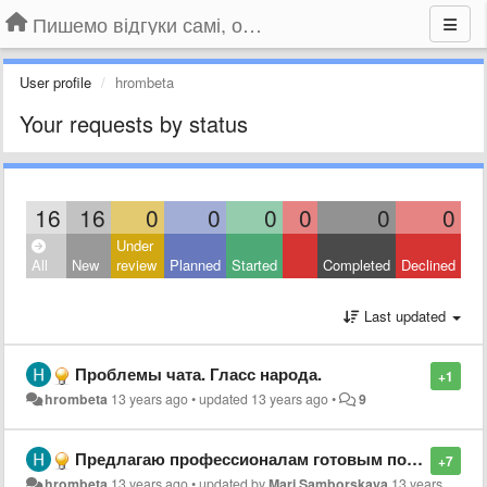
Пишемо відгуки самі, обговорюємо інші ідеї та пропозиції до Громадського Телебачення
User profile
hrombeta
Your requests by status
16
16
0
0
0
0
0
0
Under
All
New
review
Planned
Started
Completed
Declined
Last updated
Проблемы чата. Гласс народа.
+1
hrombeta
13 years ago
•
updated
13 years ago
•
9
Предлагаю профессионалам готовым поучаствовать в развитии громадського тв оставить в этой теме свой ник/название профессии
+7
hrombeta
13 years ago
•
updated by
Mari Samborskaya
13 years