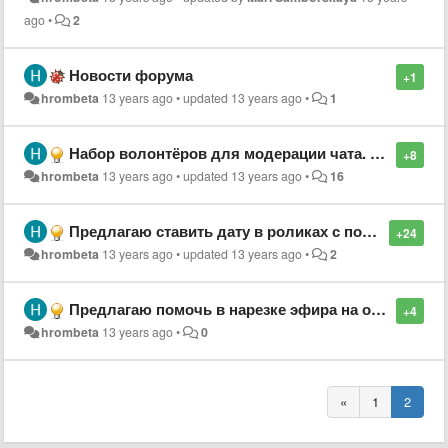
ago
•
2
Новости форума
+1
hrombeta
13 years ago
•
updated
13 years ago
•
1
Набор волонтёров для модерации чата. + обсуждение организации самого процесса.
+8
hrombeta
13 years ago
•
updated
13 years ago
•
16
Предлагаю ставить дату в роликах с пометкой "повтор"
+24
hrombeta
13 years ago
•
updated
13 years ago
•
2
Предлагаю помочь в нарезке эфира на отдельные ролики. Волонтёры оставляем заявки. Остальные могут помоч комментируя тему С указанием ФИО гостя и началом и концом по верменной шкале.
+4
hrombeta
13 years ago
•
0
«
1
2