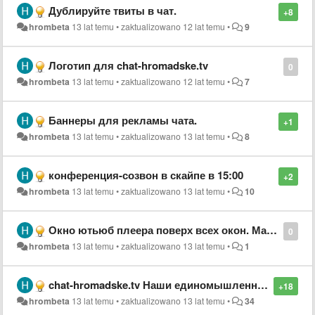
Дублируйте твиты в чат.
+8
hrombeta
13 lat temu
•
zaktualizowano
12 lat temu
•
9
Логотип для chat-hromadske.tv
0
hrombeta
13 lat temu
•
zaktualizowano
12 lat temu
•
7
Баннеры для рекламы чата.
+1
hrombeta
13 lat temu
•
zaktualizowano
13 lat temu
•
8
конференция-созвон в скайпе в 15:00
+2
hrombeta
13 lat temu
•
zaktualizowano
13 lat temu
•
10
Окно ютьюб плеера поверх всех окон. Масштабирование. Перемещение. #Mozilla Add-ons
0
hrombeta
13 lat temu
•
zaktualizowano
13 lat temu
•
1
chat-hromadske.tv Наши единомышленники. Рекомендую!
+18
hrombeta
13 lat temu
•
zaktualizowano
13 lat temu
•
34