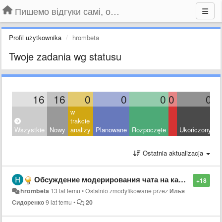
Пишемо відгуки самі, обговорюємо інші ідеї та пропозиції до Громадського Телебачення
Profil użytkownika
hrombeta
Twoje zadania wg statusu
16
16
0
0
0
0
0
w
trakcie
Wszystkie
Nowy
analizy
Planowane
Rozpoczęte
Ukończony
O
Ostatnia aktualizacja
Обсуждение модерирования чата на канале youtube.
+18
hrombeta
13 lat temu
•
Ostatnio zmodyfikowane przez
Илья
Сидоренко
9 lat temu
•
20