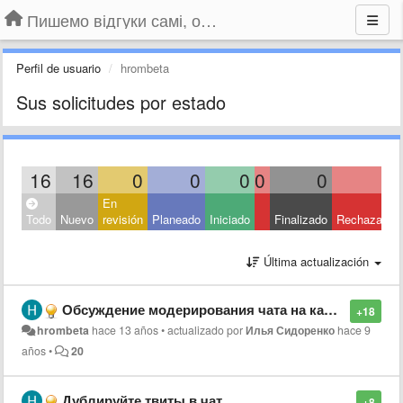
Пишемо відгуки самі, обговорюємо інші ідеї та пропозиції до Громадського Телебачення
Perfil de usuario
hrombeta
Sus solicitudes por estado
16
16
0
0
0
0
0
0
En
Todo
Nuevo
revisión
Planeado
Iniciado
Finalizado
Rechazado
Última actualización
Обсуждение модерирования чата на канале youtube.
+18
hrombeta
hace 13 años
•
actualizado por
Илья Сидоренко
hace 9
años
•
20
Дублируйте твиты в чат.
+8