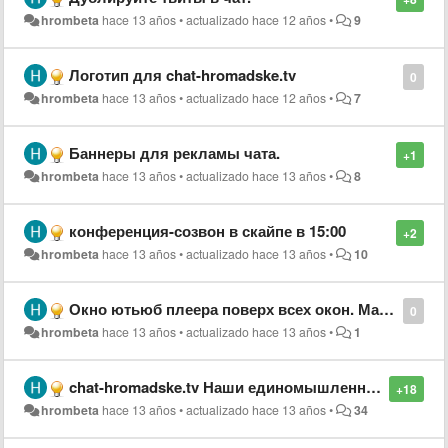
hrombeta
hace 13 años
•
actualizado
hace 12 años
•
9
Логотип для chat-hromadske.tv
0
hrombeta
hace 13 años
•
actualizado
hace 12 años
•
7
Баннеры для рекламы чата.
+1
hrombeta
hace 13 años
•
actualizado
hace 13 años
•
8
конференция-созвон в скайпе в 15:00
+2
hrombeta
hace 13 años
•
actualizado
hace 13 años
•
10
Окно ютьюб плеера поверх всех окон. Масштабирование. Перемещение. #Mozilla Add-ons
0
hrombeta
hace 13 años
•
actualizado
hace 13 años
•
1
chat-hromadske.tv Наши единомышленники. Рекомендую!
+18
hrombeta
hace 13 años
•
actualizado
hace 13 años
•
34