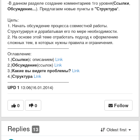
-В данном разделе создание комментариев 1го уровня(
Ссылки
,
Обсуждение...
). Предлагаем новые пункты в
"Структура
".
Цель:
1. Начать обсуждение процесса совместной работы.
Структурируя и дорабатывая его по мере необходимости.
2. На основе этой теме отработать подход к оформлению
сложных тем, в которых нужны правила и ограничения.
-------------------------------------------------
Оглавление:
1.)
Ссылки
(с описанием)
Link
2.)
Обсуждение
(ссылок)
Link
3.)
Какие вы видете проблемы?
Link
4.)
Структура
Link
-------------------------------------------------
UPD 1
13:06(16.01.2014)
0
0
Follow
Replies
13
Oldest first