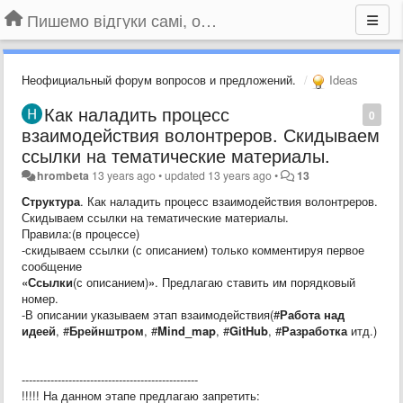
Пишемо відгуки самі, обговорюємо інші ідеї та пропозиції до Громадського Телебачення
Неофициальный форум вопросов и предложений.
Ideas
Как наладить процесс
0
взаимодействия волонтреров. Скидываем
ссылки на тематические материалы.
hrombeta
13 years ago
•
updated
13 years ago
•
13
Структура
. Как наладить процесс взаимодействия волонтреров.
Скидываем ссылки на тематические материалы.
Правила:(в процессе)
-скидываем ссылки (с описанием) только комментируя первое
сообщение
«Ссылки
(с описанием)
»
. Предлагаю ставить им порядковый
номер.
-В описании указываем этап взаимодействия(#
Работа над
идеей
, #
Брейнштром
, #
Mind_map
, #
GitHub
, #
Разработка
итд.)
-------------------------------------------------
!!!!! На данном этапе предлагаю запретить: