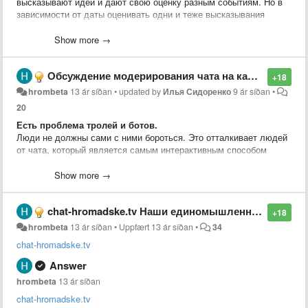
высказывают идеи и дают свою оценку разным событиям. Но в
зависимости от даты оценивать одни и теже высказывания
можно по-разному.
Show more →
Идея из чата.
Обсуждение модерирования чата на канале youtube.
+18
hrombeta
13 ár síðan
•
updated by
Илья Сидоренко
9 ár síðan
•
20
Есть проблема тролей и ботов.
Люди не должны сами с ними бороться. Это отталкивает людей
от чата, который является самым интерактивным способом
взаимодействия и реакции на происходящее в эфире. Кроме
того иммено его состояниеоказывает значительное влияние на
Show more →
лояльность существующих зрителей и на превлечение новых.
chat-hromadske.tv Наши единомышленники. Рекомендую!
Троли и боты пытаются "розсеять толпу".
+18
Розсеим их первыми!
hrombeta
13 ár síðan
•
Uppfært
13 ár síðan
•
34
chat-hromadske.tv
Со своей стороны пердлагаю организацию площадки, которая на
основе IT сообщества объединит волонтёров готовых
Answer
самоорганизоваться и оказать посильную
hrombeta
13 ár síðan
помощь(
hromadsketvbeta.userecho.com
). Начиная от нарезки
дневных эфиров на отдельные ролики до разноплановой IT
chat-hromadske.tv