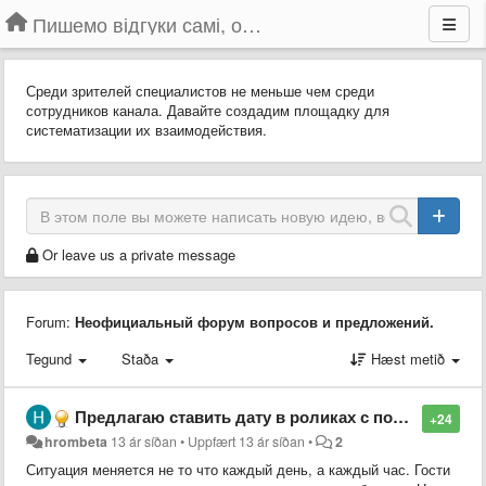
Пишемо відгуки самі, обговорюємо інші ідеї та пропозиції до Громадського Телебачення
Среди зрителей специалистов не меньше чем среди
сотрудников канала. Давайте создадим площадку для
систематизации их взаимодействия.
Or leave us a private message
Forum:
Неофициальный форум вопросов и предложений.
Tegund
Staða
Hæst metið
Предлагаю ставить дату в роликах с пометкой "повтор"
+24
hrombeta
13 ár síðan
•
Uppfært
13 ár síðan
•
2
Ситуация меняется не то что каждый день, а каждый час. Гости