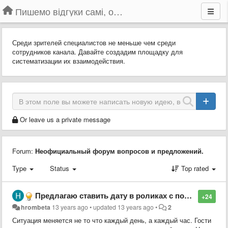
Пишемо відгуки самі, обговорюємо інші ідеї та пропозиції до Громадського Телебачення
Среди зрителей специалистов не меньше чем среди
сотрудников канала. Давайте создадим площадку для
систематизации их взаимодействия.
Or leave us a private message
Forum:
Неофициальный форум вопросов и предложений.
Type
Status
Top rated
Предлагаю ставить дату в роликах с пометкой "повтор"
+24
hrombeta
13 years ago
•
updated
13 years ago
•
2
Ситуация меняется не то что каждый день, а каждый час. Гости