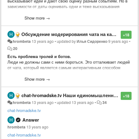
высказывают идеи и дают свою оценку разным событиям. Но в
зависимости от даты оценивать одни и теже высказывания
можно по-разному.
Show more →
Идея из чата.
Обсуждение модерирования чата на канале youtube.
+18
hrombeta
13 years ago
•
updated by
Илья Сидоренко
9 years ago
•
20
Есть проблема тролей и ботов.
Люди не должны сами с ними бороться. Это отталкивает людей
от чата, который является самым интерактивным способом
взаимодействия и реакции на происходящее в эфире. Кроме
того иммено его состояниеоказывает значительное влияние на
Show more →
лояльность существующих зрителей и на превлечение новых.
chat-hromadske.tv Наши единомышленники. Рекомендую!
Троли и боты пытаются "розсеять толпу".
+18
Розсеим их первыми!
hrombeta
13 years ago
•
updated
13 years ago
•
34
chat-hromadske.tv
Со своей стороны пердлагаю организацию площадки, которая на
основе IT сообщества объединит волонтёров готовых
Answer
самоорганизоваться и оказать посильную
hrombeta
13 years ago
помощь(
hromadsketvbeta.userecho.com
). Начиная от нарезки
дневных эфиров на отдельные ролики до разноплановой IT
chat-hromadske.tv