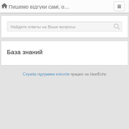
Пишемо відгуки самі, обговорюємо інші ідеї та пропозиції до Громадського Телебачення
База знаний
Служба підтримки клієнтів
працює на UserEcho