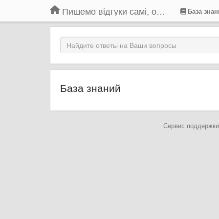
Пишемо відгуки самі, обговорюємо інші ідеї та пропозиції до Громадського Телебачення
База знан
База знаний
Сервис поддержки